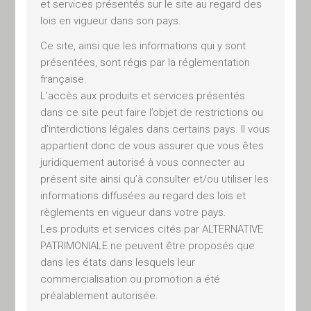
et services présentés sur le site au regard des
soumises à des restrictions
lois en vigueur dans son pays.
interdisant l’accès aux produits
Ce site, ainsi que les informations qui y sont
ou services présentés, tels que
présentées, sont régis par la réglementation
les ressortissants des Etats-Unis
française.
ne sont pas autorisés à y
L’accès aux produits et services présentés
accéder. Il appartient à
dans ce site peut faire l’objet de restrictions ou
l’investisseur de s’assurer qu’il
d’interdictions légales dans certains pays. Il vous
est juridiquement autorisé à se
appartient donc de vous assurer que vous êtes
connecter à ces pages et à
juridiquement autorisé à vous connecter au
utiliser et consulter les
présent site ainsi qu’à consulter et/ou utiliser les
informations et services
informations diffusées au regard des lois et
présentés sur le site au regard
règlements en vigueur dans votre pays.
des lois en vigueur dans son
Les produits et services cités par ALTERNATIVE
PATRIMONIALE ne peuvent être proposés que
pays.
dans les états dans lesquels leur
Ce site, ainsi que les
commercialisation ou promotion a été
informations qui y sont
préalablement autorisée.
présentées, sont régis par la