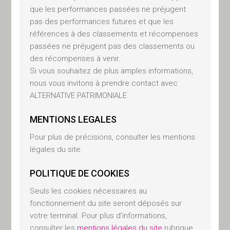
Chaque internaute accédant à
que les performances passées ne préjugent
notre site Internet a des besoins
pas des performances futures et que les
particuliers au moment de sa
références à des classements et récompenses
connexion et est seul juge du
passées ne préjugent pas des classements ou
des récompenses à venir.
caractère approprié des
Si vous souhaitez de plus amples informations,
opérations qu’il pourrait être
nous vous invitons à prendre contact avec
amené à conclure.
ALTERNATIVE PATRIMONIALE
ALTERNATIVE PATRIMONIALE
ne saurait être tenue
MENTIONS LEGALES
responsable d’une décision
Pour plus de précisions, consulter les mentions
d’investissement ou de
légales du site
désinvestissement prise sur la
base des informations
POLITIQUE DE COOKIES
contenues sur ce site.
Seuls les cookies nécessaires au
Les informations, services et
fonctionnement du site seront déposés sur
produits peuvent être modifiés
votre terminal. Pour plus d’informations,
sans préavis par ALTERNATIVE
consulter les
mentions légales du site
rubrique