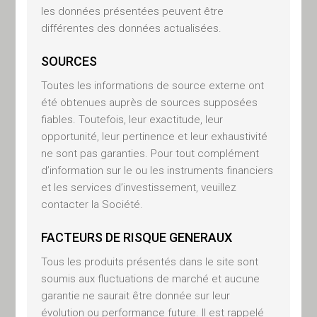
dans lesquels leur
les données présentées peuvent être
commercialisation ou
différentes des données actualisées.
promotion a été préalablement
autorisée.
SOURCES
Toutes les informations de source externe ont
CE SITE N’EST
été obtenues auprès de sources supposées
CONSTITUTIF NI
fiables. Toutefois, leur exactitude, leur
opportunité, leur pertinence et leur exhaustivité
D’UN CONSEIL, NI
ne sont pas garanties. Pour tout complément
D’UNE OFFRE
d’information sur le ou les instruments financiers
et les services d’investissement, veuillez
Ce site internet a été réalisé
contacter la Société.
dans un but d’information et son
contenu ne constitue en aucune
FACTEURS DE RISQUE GENERAUX
façon une activité de
Tous les produits présentés dans le site sont
démarchage, une
soumis aux fluctuations de marché et aucune
recommandation, ou encore une
garantie ne saurait être donnée sur leur
incitation à l’investissement.
évolution ou performance future. Il est rappelé