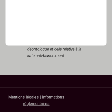
initiées par la Société de Gestion.
Il procure une assistance interne
en matière de conseil, de
formation, de veille réglementaire
et donne un avis préalable sur les
nouveaux produits et services. Sa
mission inclut également celle de
déontologue et celle relative à la
lutte anti-blanchiment.
Mentions légales
|
Informations
réglementaires