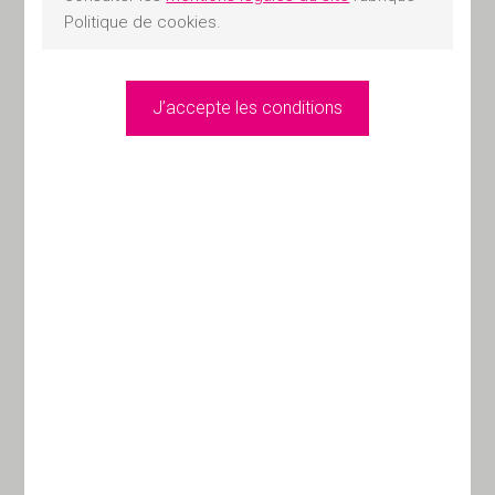
PATRIMONIALE. En fonction de
Politique de cookies.
la date d’édition, les données
présentées peuvent être
différentes des données
actualisées.
DOCUMENTS
CONCERNANT
LES PRODUITS DE
GESTION OU
D’INVESTISSEMENT
L’investissement dans des
produits de gestion ou
d’investissement présente des
risques. Les documents relatifs
aux produits de gestion ou