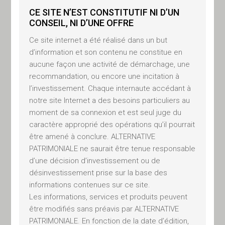
réglementation française.
CE SITE N’EST CONSTITUTIF NI D’UN
L’accès aux produits et services
CONSEIL, NI D’UNE OFFRE
présentés dans ce site peut faire
Ce site internet a été réalisé dans un but
l’objet de restrictions ou
d’information et son contenu ne constitue en
d’interdictions légales dans
aucune façon une activité de démarchage, une
certains pays. Il vous appartient
recommandation, ou encore une incitation à
donc de vous assurer que vous
l’investissement. Chaque internaute accédant à
êtes juridiquement autorisé à
notre site Internet a des besoins particuliers au
vous connecter au présent site
moment de sa connexion et est seul juge du
ainsi qu’à consulter et/ou utiliser
caractère approprié des opérations qu’il pourrait
les informations diffusées au
être amené à conclure. ALTERNATIVE
PATRIMONIALE ne saurait être tenue responsable
regard des lois et règlements en
d’une décision d’investissement ou de
vigueur dans votre pays.
désinvestissement prise sur la base des
Les produits et services cités
informations contenues sur ce site.
par ALTERNATIVE
Les informations, services et produits peuvent
PATRIMONIALE ne peuvent être
être modifiés sans préavis par ALTERNATIVE
proposés que dans les états
PATRIMONIALE. En fonction de la date d’édition,