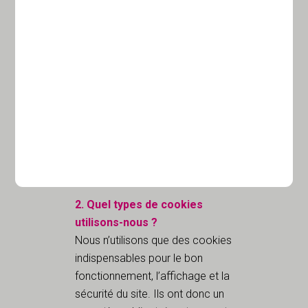
terminal (ordinateur, téléphone
portable ou tablette) lors de
votre visite sur notre site internet
grâce à votre logiciel de
navigation. Votre terminal
conservera le cookie pendant
une certaine durée, et le renverra
au serveur de notre site internet
à chaque fois que vous visiterez
ce dernier.
2. Quel types de cookies
utilisons-nous ?
Nous n’utilisons que des cookies
indispensables pour le bon
fonctionnement, l’affichage et la
sécurité du site. Ils ont donc un