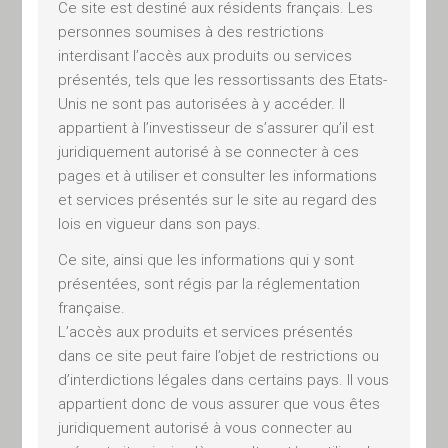
Ce site est destiné aux résidents français. Les
représentée par son Président
personnes soumises à des restrictions
Philippe Matter
interdisant l’accès aux produits ou services
SAS au capital de 400 000 €
présentés, tels que les ressortissants des Etats-
Siège social : 19C, rue du Fossé
Unis ne sont pas autorisées à y accéder. Il
des Treize 67000 STRASBOURG
appartient à l’investisseur de s’assurer qu’il est
juridiquement autorisé à se connecter à ces
RCS Strasbourg, SIREN : 529
pages et à utiliser et consulter les informations
179 124
et services présentés sur le site au regard des
Téléphone : 09 88 999 888
lois en vigueur dans son pays.
Directeur de la publication :
Ce site, ainsi que les informations qui y sont
Philippe Matter
présentées, sont régis par la réglementation
française.
Conception
L’accès aux produits et services présentés
dans ce site peut faire l’objet de restrictions ou
web
d’interdictions légales dans certains pays. Il vous
appartient donc de vous assurer que vous êtes
juridiquement autorisé à vous connecter au