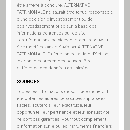
être amené à conclure. ALTERNATIVE
L’objet du site est de présenter
PATRIMONIALE ne saurait être tenue responsable
les services proposés par
d’une décision d’investissement ou de
Alternative Patrimoniale. Toutes
désinvestissement prise sur la base des
les informations disponibles sur
informations contenues sur ce site.
ce site le sont exclusivement à
Les informations, services et produits peuvent
titre d’information. Les
être modifiés sans préavis par ALTERNATIVE
informations diffusées par
PATRIMONIALE. En fonction de la date d’édition,
Alternative Patrimoniale sur ce
les données présentées peuvent être
site n’ont pas de caractère
différentes des données actualisées.
contractuel et peuvent être
SOURCES
mises à jour et modifiées sans
préavis. Alternative Patrimoniale
Toutes les informations de source externe ont
ne pourra être tenu responsable
été obtenues auprès de sources supposées
fiables. Toutefois, leur exactitude, leur
des dommages résultant de
opportunité, leur pertinence et leur exhaustivité
l’utilisation de ce site. Les
ne sont pas garanties. Pour tout complément
informations publiées ne
d’information sur le ou les instruments financiers
constituent pas un appel public à