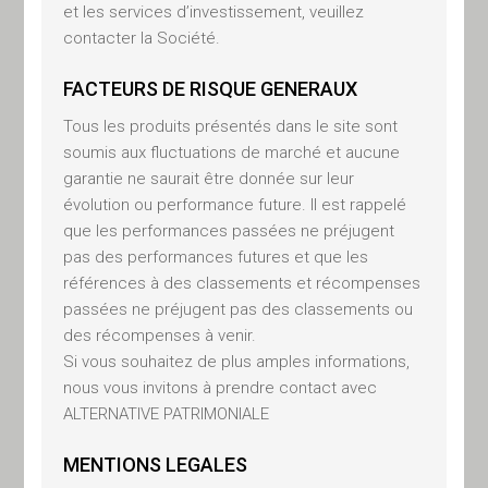
et les services d’investissement, veuillez
l’épargne, un démarchage, un
contacter la Société.
incitation ou un conseil en vue
d’un quelconque investissement
FACTEURS DE RISQUE GENERAUX
ou arbitrage de valeurs
Tous les produits présentés dans le site sont
mobilières ou tout autre produit
soumis aux fluctuations de marché et aucune
de gestion ou d’investissement.
garantie ne saurait être donnée sur leur
évolution ou performance future. Il est rappelé
PROTECTION DES
que les performances passées ne préjugent
DONNEES –
pas des performances futures et que les
références à des classements et récompenses
RGPD
passées ne préjugent pas des classements ou
des récompenses à venir.
Mis en place en mai 2018, le
Si vous souhaitez de plus amples informations,
Règlement Général sur la
nous vous invitons à prendre contact avec
Protection des Données,
ALTERNATIVE PATRIMONIALE
applicable en Europe, vise la
collecte et le traitement des
MENTIONS LEGALES
données personnelles. Il protège