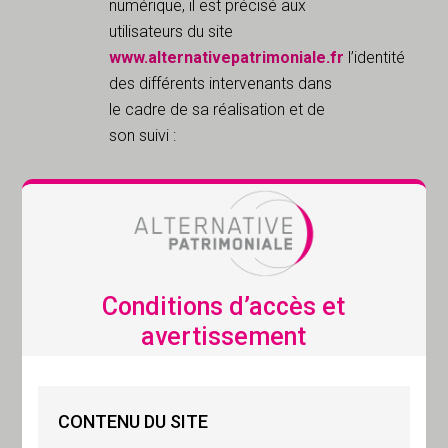
numérique, il est précisé aux
utilisateurs du site
www.alternativepatrimoniale.fr
l’identité
des différents intervenants dans
le cadre de sa réalisation et de
son suivi :
Propriétaire
du site
Conditions d’accès et
ALTERNATIVE PATRIMONIALE
avertissement
Société de Gestion de
Portefeuille agréée par l’Autorité
des Marchés Financiers (AMF)
CONTENU DU SITE
sous le numéro GP-1100003