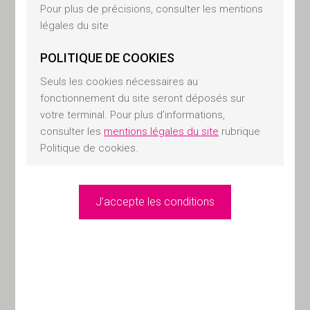
Pour plus de précisions, consulter les mentions
ainsi « les clients » en renforçant
légales du site
leurs droits et en
responsabilisant « les acteurs »
POLITIQUE DE COOKIES
qui collectent ces données.
Seuls les cookies nécessaires au
Alternative Patrimoniale accorde
fonctionnement du site seront déposés sur
une importance particulière à la
votre terminal. Pour plus d’informations,
protection de vos données
consulter les
mentions légales du site
rubrique
personnelles.
Politique de cookies.
Nous sommes responsables de
la collecte et du traitement de
vos données personnelles dans
le cadre de nos activités. Nous
souhaitons porter à votre
connaissance quelles sont les
données personnelles vous
concernant que nous utilisons,
de vous informer des raisons de