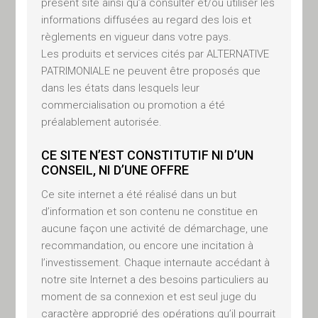
Agence ALCAWEB
présent site ainsi qu’à consulter et/ou utiliser les
informations diffusées au regard des lois et
spécialisée dans la création de
règlements en vigueur dans votre pays.
site internet pour les PME et TPE
Les produits et services cités par ALTERNATIVE
en Alsace,
PATRIMONIALE ne peuvent être proposés que
Société par actions simplifiée au
dans les états dans lesquels leur
capital de 10 000 euros,
commercialisation ou promotion a été
immatriculée au RCS de
préalablement autorisée.
Strasbourg sous le numéro
SIREN 884 086 828,
CE SITE N’EST CONSTITUTIF NI D’UN
dont le siège social est situé
CONSEIL, NI D’UNE OFFRE
ALCAWEB, 15 rue de la Gare,
Ce site internet a été réalisé dans un but
67480 Roeschwoog.
d’information et son contenu ne constitue en
Tél. : 03 68 389 889
aucune façon une activité de démarchage, une
recommandation, ou encore une incitation à
Chef de projet digital : Sébastien
l’investissement. Chaque internaute accédant à
LETT
notre site Internet a des besoins particuliers au
moment de sa connexion et est seul juge du
OBJET DU SITE
caractère approprié des opérations qu’il pourrait