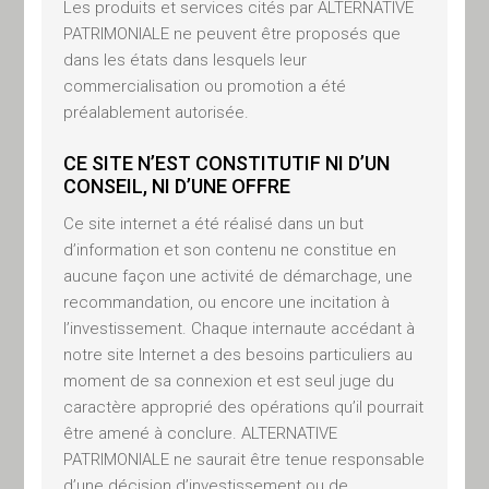
Les produits et services cités par ALTERNATIVE
l’industrie financière et vous
PATRIMONIALE ne peuvent être proposés que
ouvre à des perspectives
dans les états dans lesquels leur
parfois inédites.
commercialisation ou promotion a été
préalablement autorisée.
CE SITE N’EST CONSTITUTIF NI D’UN
CONSEIL, NI D’UNE OFFRE
PLACEMENTS
Ce site internet a été réalisé dans un but
d’information et son contenu ne constitue en
FINANCIERS
aucune façon une activité de démarchage, une
recommandation, ou encore une incitation à
Actions, Obligations,
l’investissement. Chaque internaute accédant à
Crédit privé, Private
notre site Internet a des besoins particuliers au
equity
moment de sa connexion et est seul juge du
caractère approprié des opérations qu’il pourrait
être amené à conclure. ALTERNATIVE
PATRIMONIALE ne saurait être tenue responsable
d’une décision d’investissement ou de