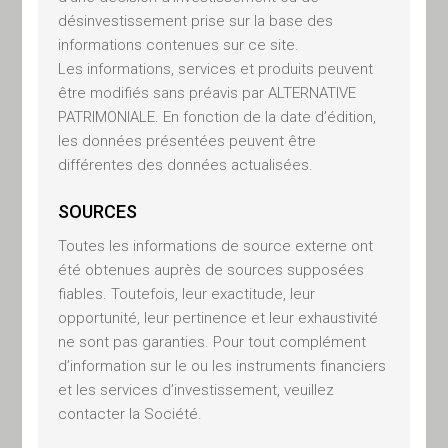
ACTIFS
désinvestissement prise sur la base des
informations contenues sur ce site.
RÉELS
Les informations, services et produits peuvent
être modifiés sans préavis par ALTERNATIVE
Immobilier, Forêt,
PATRIMONIALE. En fonction de la date d’édition,
Métaux précieux,
les données présentées peuvent être
Infrastructures
différentes des données actualisées.
SOURCES
Toutes les informations de source externe ont
été obtenues auprès de sources supposées
MODE DE
fiables. Toutefois, leur exactitude, leur
opportunité, leur pertinence et leur exhaustivité
GESTION
ne sont pas garanties. Pour tout complément
d’information sur le ou les instruments financiers
Conseil en
et les services d’investissement, veuillez
investissement,
contacter la Société.
Gestion sous mandat,