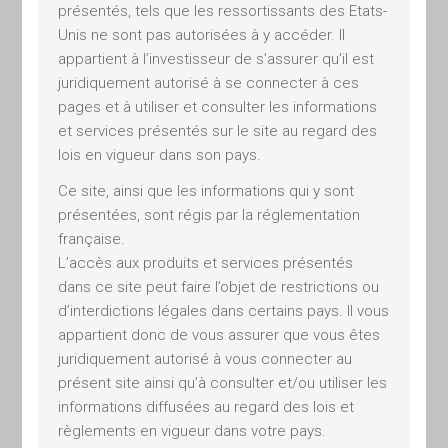
‘ ‘
présentés, tels que les ressortissants des Etats-
approche sur 
Unis ne sont pas autorisées à y accéder. Il
mesure.
appartient à l’investisseur de s’assurer qu’il est
juridiquement autorisé à se connecter à ces
Votre allocation
pages et à utiliser et consulter les informations
stratégique (« Classes
et services présentés sur le site au regard des
d’actifs »)
est guidée par
lois en vigueur dans son pays.
l’expression de vos
Ce site, ainsi que les informations qui y sont
contraintes de
liquidité
et de
présentées, sont régis par la réglementation
recherche de
décorrélation
,
française.
afin de réduire les risques et
L’accès aux produits et services présentés
d’optimiser le rendement de
dans ce site peut faire l’objet de restrictions ou
votre patrimoine dans la
d’interdictions légales dans certains pays. Il vous
durée.
appartient donc de vous assurer que vous êtes
juridiquement autorisé à vous connecter au
L’allocation tactique
présent site ainsi qu’à consulter et/ou utiliser les
(« Sélection au sein de
informations diffusées au regard des lois et
chaque classe d’actif »)
est
règlements en vigueur dans votre pays.
libre
de toute attache envers